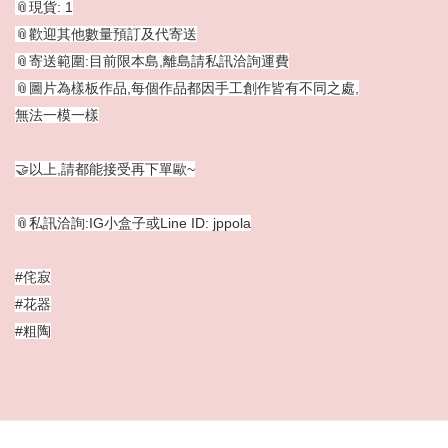
📎現貨: 1
📎歡迎其他數量預訂及代寄送
📎寄送範圍:目前限本島,離島請私訊洽詢運費
📎圖片為樣板作品,每個作品都因手工創作皆有不同之處,
無法一模一樣
🤝以上,請都能接受再下單歐~
📎私訊洽詢:IG小盒子或Line ID: jppola
#侘寂
#花器
#粗陶