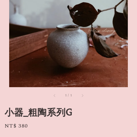
1
/
1
小器_粗陶系列G
Regular
NT$ 380
price