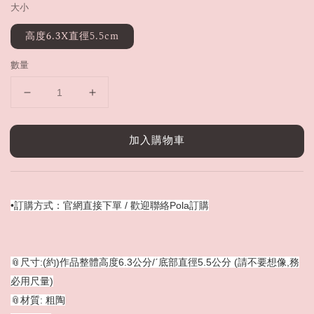
大小
高度6.3X直徑5.5cm
數量
加入購物車
•訂購方式：官網直接下單 / 歡迎聯絡Pola訂購
📎尺寸:(約)作品整體高度6.3公分/ˊ底部直徑5.5公分 (請不要想像,務
必用尺量)
📎材質: 粗陶