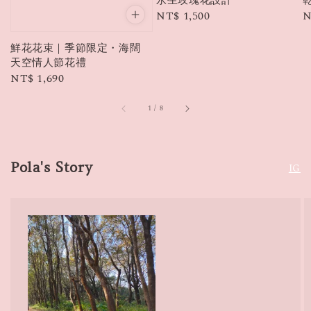
永生玫瑰花設計
Regular
NT$ 1,500
R
N
price
p
鮮花花束｜季節限定・海闊
天空情人節花禮
Regular
NT$ 1,690
price
1
/
8
Pola's Story
IG