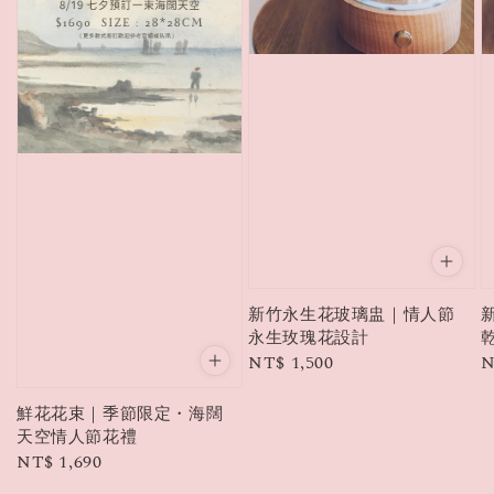
新竹永生花玻璃盅｜情人節
永生玫瑰花設計
Regular
NT$ 1,500
R
N
price
p
鮮花花束｜季節限定・海闊
天空情人節花禮
Regular
NT$ 1,690
price