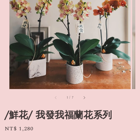
1
/
7
/鮮花/ 我發我福蘭花系列
Regular
NT$ 1,280
price