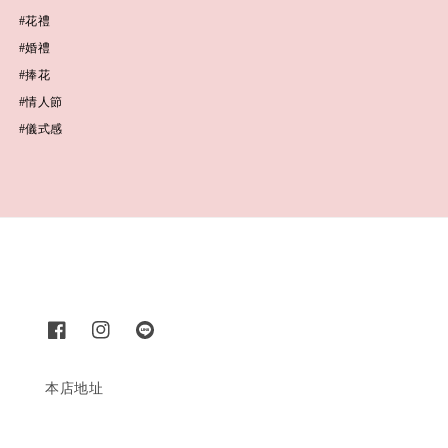
#花禮
#婚禮
#捧花
#情人節
#儀式感
本店地址