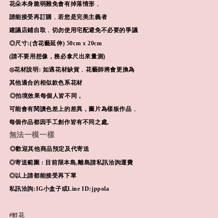
花朵本身脆弱難免會有掉落情形
，
請能接受再訂購
，
若您是完美主義者
建議店鋪自取
，
切勿使用宅配避免不必要的爭議
◎
尺寸:(含花藝延伸) 50
cm x 20cm
(
請不要用想像，務必拿尺出來量測)
◎
花材說明:
如遇花材缺貨
，
花藝師將會更換為
其他適合的相似款色系花材
◎
拍境效果每個人皆不同，
可能會有閱讀色差上的差異，
圖片為樣板作品
，
每個作品都因手工創作皆有不同之處,
無法一模一樣
◎
歡迎其他商品預定及代寄送
◎
寄送範圍 : 目前限本島,離島請私訊洽詢運費
◎
以上請都能接受再下單
私訊洽詢:IG小盒子或Line ID:jppola
#鮮花