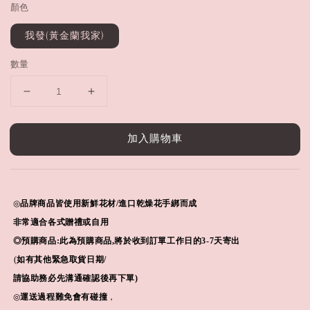
顏色
我發(黃金蘭我家)
數量
加入購物車
◎
品牌商品皆使用新鮮花材/進口乾燥花手綁而成
非常適合各式贈禮或自用
◎預購商品:
此為預購商品,將於收到訂單工作日的3-7天寄出
(
如有其他緊急取貨日期/
請協助務必先溝通確認後再下單)
◎
運送過程難免會有碰撞
，