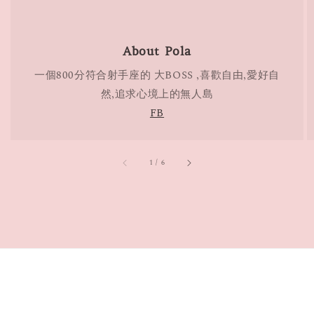
About Pola
一個800分符合射手座的 大BOSS ,喜歡自由,愛好自
然,追求心境上的無人島
FB
accessibility.of
1
/
6