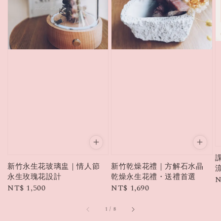
新竹永生花玻璃盅｜情人節
新竹乾燥花禮｜方解石水晶
永生玫瑰花設計
乾燥永生花禮・送禮首選
R
N
Regular
NT$ 1,500
Regular
NT$ 1,690
p
price
price
1
/
8