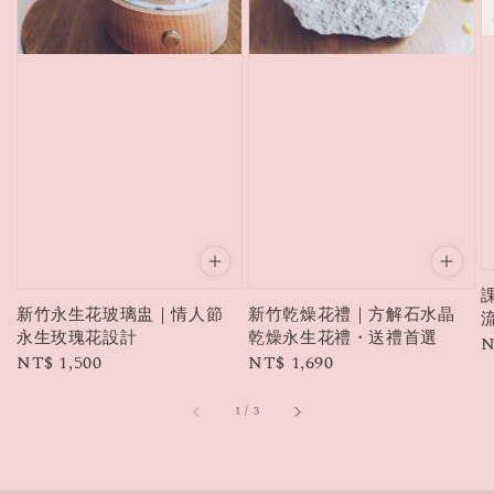
新竹永生花玻璃盅｜情人節
新竹乾燥花禮｜方解石水晶
永生玫瑰花設計
乾燥永生花禮・送禮首選
R
N
Regular
NT$ 1,500
Regular
NT$ 1,690
p
price
price
1
/
3