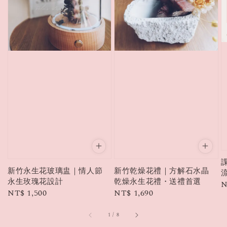
新竹永生花玻璃盅｜情人節
新竹乾燥花禮｜方解石水晶
永生玫瑰花設計
乾燥永生花禮・送禮首選
R
N
Regular
NT$ 1,500
Regular
NT$ 1,690
p
price
price
1
/
8