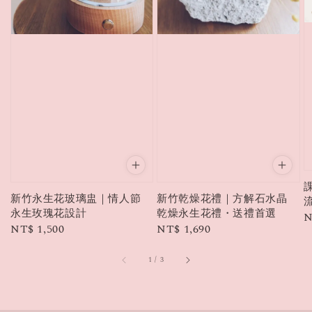
新竹永生花玻璃盅｜情人節
新竹乾燥花禮｜方解石水晶
永生玫瑰花設計
乾燥永生花禮・送禮首選
R
N
Regular
NT$ 1,500
Regular
NT$ 1,690
p
price
price
1
/
3