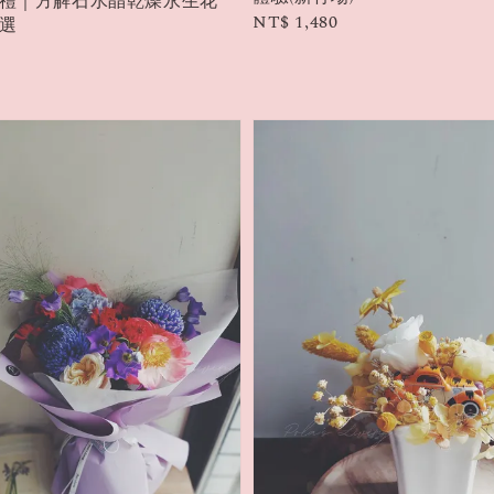
禮｜方解石水晶乾燥永生花
Regular
NT$ 1,480
選
price