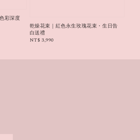
流色彩深度
乾燥花束｜紅色永生玫瑰花束・生日告
白送禮
Regular
NT$ 3,990
price