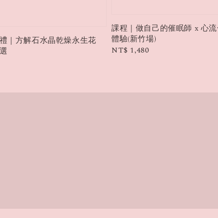
課程｜做自己的催眠師 x 心
體驗(新竹場)
禮｜方解石水晶乾燥永生花
Regular
NT$ 1,480
選
price