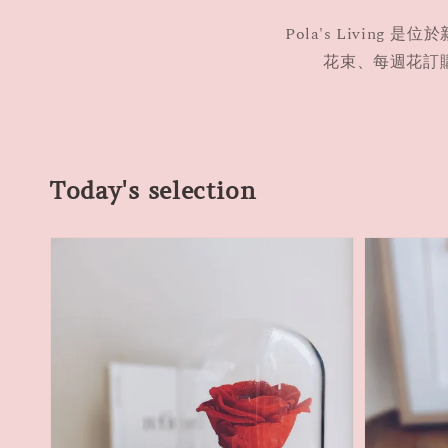
Pola's Livin
花束、每週花訂
Today's selection