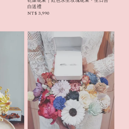
乾燥花束｜紅色永生玫瑰花束・生日告
白送禮
Regular
NT$ 3,990
price