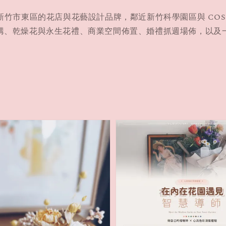
g 是位於新竹市東區的花店與花藝設計品牌，鄰近新竹科學園區與 CO
購、乾燥花與永生花禮、商業空間佈置、婚禮抓週場佈，以及