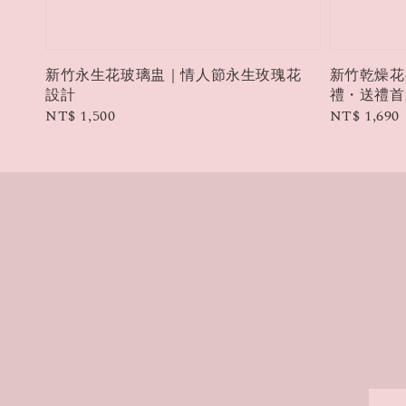
新竹永生花玻璃盅｜情人節永生玫瑰花
新竹乾燥花
設計
禮・送禮首
Regular
NT$ 1,500
Regular
NT$ 1,690
price
price