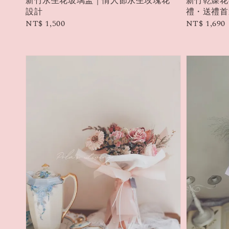
新竹永生花玻璃盅｜情人節永生玫瑰花
新竹乾燥花
設計
禮・送禮首
Regular
NT$ 1,500
Regular
NT$ 1,690
price
price