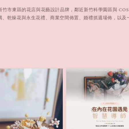
g 是位於新竹市東區的花店與花藝設計品牌，鄰近新竹科學園區與 CO
購、乾燥花與永生花禮、商業空間佈置、婚禮抓週場佈，以及