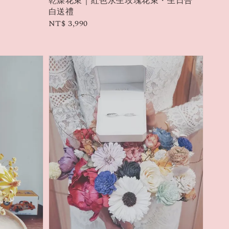
乾燥花束｜紅色永生玫瑰花束・生日告
白送禮
Regular
NT$ 3,990
price