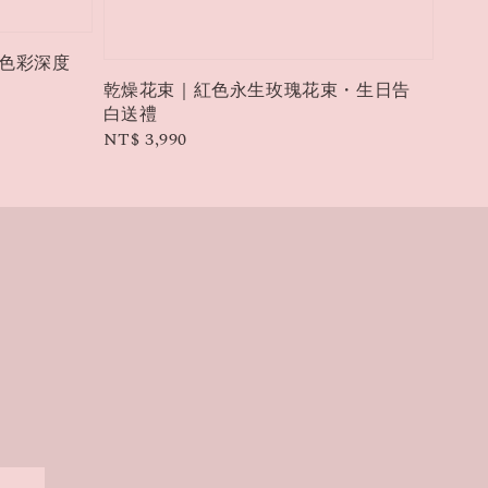
流色彩深度
乾燥花束｜紅色永生玫瑰花束・生日告
白送禮
Regular
NT$ 3,990
price