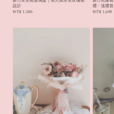
新竹永生花玻璃盅｜情人節永生玫瑰花
新竹乾燥花
設計
禮・送禮首
Regular
NT$ 1,500
Regular
NT$ 1,690
price
price