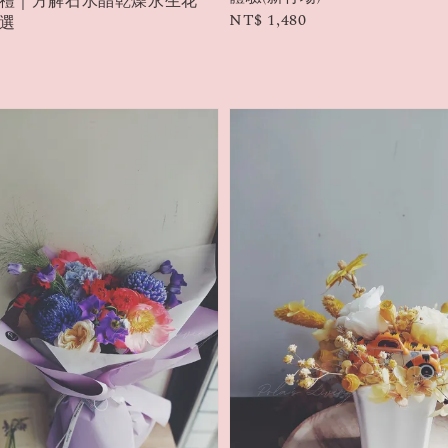
禮｜方解石水晶乾燥永生花
Regular
NT$ 1,480
選
price