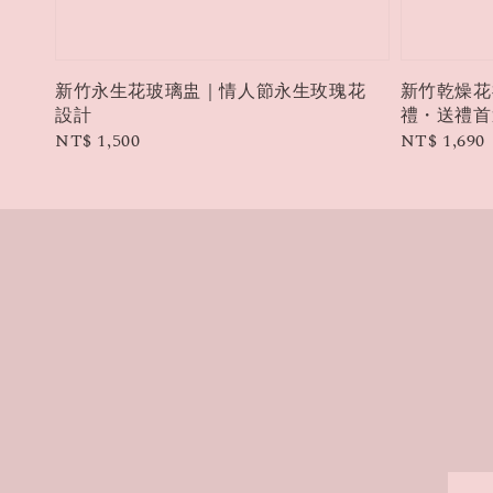
新竹永生花玻璃盅｜情人節永生玫瑰花
新竹乾燥花
設計
禮・送禮首
Regular
NT$ 1,500
Regular
NT$ 1,690
price
price