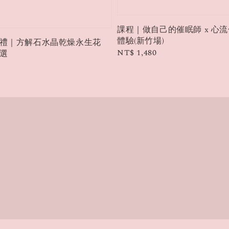
課程｜做自己的催眠師 x 心
體驗(新竹場)
禮｜方解石水晶乾燥永生花
Regular
NT$ 1,480
選
price