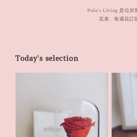
Pola's Livin
花束、每週花訂
Today's selection