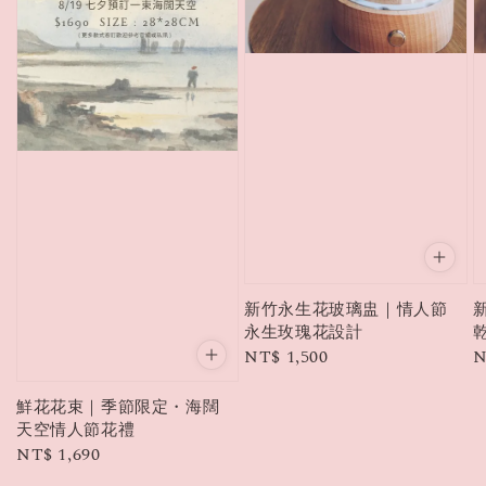
新竹永生花玻璃盅｜情人節
永生玫瑰花設計
Regular
NT$ 1,500
R
N
price
p
鮮花花束｜季節限定・海闊
天空情人節花禮
Regular
NT$ 1,690
price