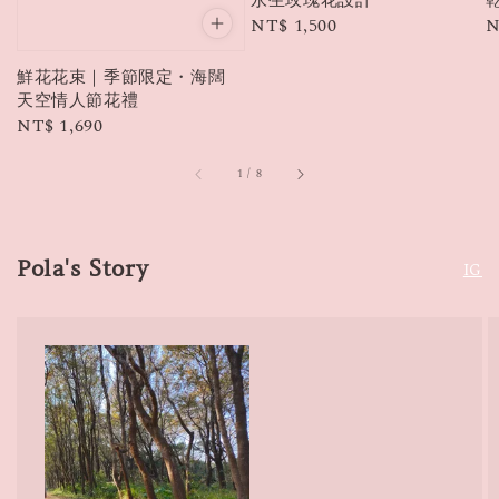
永生玫瑰花設計
Regular
NT$ 1,500
R
N
price
p
鮮花花束｜季節限定・海闊
天空情人節花禮
Regular
NT$ 1,690
price
1
/
8
Pola's Story
IG